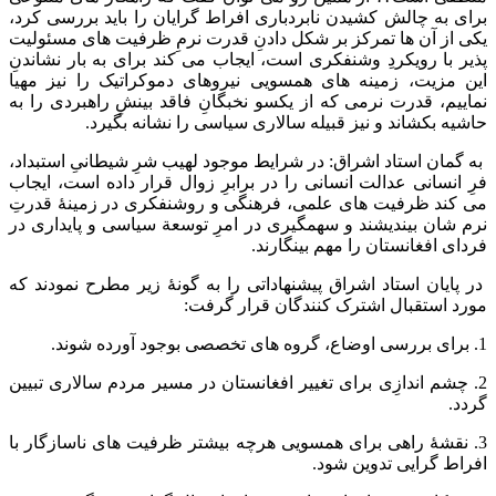
برای به چالش کشیدن نابردباری افراط گرایان را باید بررسی کرد،
یکی از آن ها تمرکز بر شکل دادنِ قدرت نرمِ ظرفیت های مسئولیت
پذیر با رویکردِ وشنفکری است، ایجاب می کند برای به بار نشاندنِ
این مزیت، زمینه های همسویی نیروهای دموکراتیک را نیز مهیا
نماییم، قدرت نرمی که از یکسو نخبگانِ فاقد بینشِ راهبردی را به
حاشیه بکشاند و نیز قبیله سالاری سیاسی را نشانه بگیرد.
به گمان استاد اشراق: در شرایط موجود لهیب شرِ شیطانیِ استبداد،
فرِ انسانی عدالت انسانی را در برابرِ زوال قرار داده است، ایجاب
می کند ظرفیت های علمی، فرهنگی و روشنفکری در زمینۀ قدرتِ
نرم شان بیندیشند و سهمگیری در امرِ توسعة سیاسی و پایداری در
فردای افغانستان را مهم بینگارند.
در پایان استاد اشراق پیشنهاداتی را به گونۀ زیر مطرح نمودند که
مورد استقبال اشترک کنندگان قرار گرفت:
1. برای بررسی اوضاع، گروه های تخصصی بوجود آورده شوند.
2. چشم اندازِی برای تغییر افغانستان در مسیر مردم سالاری تبیین
گردد.
3. نقشۀ راهی برای همسویی هرچه بیشتر ظرفیت های ناسازگار با
افراط گرایی تدوین شود.