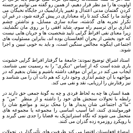
اولویت ها را مدِ نظر قرار دهیم، از همین رو گفته می توانیم برجسته
کردنِ گفتمان مدنی اعتدال و تغییر پارادایمیک در جایگاه نخبگان می
توانند ما را کمک کنند تا راه معناداری در پیش گرفته شود، در غیرِ آن
تکرارِ تجربه های گذشته، ساده سازی مسایل، و نداشتن چشم
اندازی برای ترسیم راه سوم، شاید افقی را بر روی مان نگشایند،
زیرا معنای نفی افراط گرایی تأیید شخصیت ها و جریان هایی نیست
که خود بخشی از بحرانِ افغانستان بوده اند، بنابراین مسئولیت های
اجتماعی اینگونه مجالس سنگین است، و باید به خوبی تبیین و اجرا
شوند.
استاد اشراق توضیح نمودند: جامعۀ ما گرفتار افراط گرایی خشونت
باری شده است که از اساس “دیگری” را به رسمیت نمی شناسد،
ایجاب می کند در برابرِ آن موقف داشته باشیم و نشان بدهیم که در
مواجهه با آن چشم اندازی وجود دارد که هم ذات آن را می شناسد و
نیز رفتارش را ارزیابی، نقد و نفی می کند.
همۀ انسان ها چه به لحاظ فردی و چه به گونۀ جمعی حق دارند در
رابطه با تحولات سنجش های خود را داشته و از منظرِ “من” و
“ما”ی اجتماعی شان پدیدار ها را محک بزنند و مواضع شان را
فورمولبندی کنند، اما آسیب اساسی را مجموعه یا مجموعه های
متحمل می شوند که نگاه استراتیژیک به قضایا را جدی نمی گیرند و
با رویکردِ روزمره زده گذران می کنند.
اوضاع افغانستان اقتضا می کند ظرفیت های تأثیرگذار در تحولات