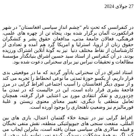
27 جولای 2024
در کنفرانسی که تحتِ نام “چشم اندازِ سیاسی افغانستان” در شهر
فرانکفورت آلمان برگزار شده بود، پنجاه تن از چهره های علمی،
فرهنگی، فعالان جامعۀ مدنی، مدافعان حقوق بشر و کنشگران
حقوق زنان از اروپا، استرلیا و امریکا گِرد هم آمده و تعدادی از
کارشناسان از نقاط مختلف دنیا نیز به گونۀ آنلاین اشتراک ورزیده
بودند. در آن کنفرانس از استاد سید حسین اشراق بنیانگذار مؤسسۀ
مطالعات و تحقیقات نبراس نیز برای سخنرانی دعوت شده بود.
استاد اشراق در آن سخنرانی یادآور گردید که ما در موقعیتی بدی
قرار داریم، از یکسو حوزۀ تمدنی ما نوعی انحطاط را تجربه می کند
و از سوی دیگر افغانستان را آسیب اجتماعی افراط گرایی در مرز
فاجعۀ بشری قرار داده است، این در حالیست که در تمدن ما
خِرَدورزی و تفکر انتقادی موردِ بی اعتنایی قرار گرفته، همچنان
تعامل منطقی با دیگری، تغییر معنای معنوی زیستن و غلبۀ
فورمالیزم نیز وضعیتِ ناهنجاری را بوجود آورده است.
افراط گرایی نیز در نتیجۀ خلاء گفتمان اعتدال، بازی های بین
المللی، منفعت سنجی های جیوپولتیکی منطقه، نقش منفی نخبگان
و قبیله سالاری های سیاسی میدان یافته است، بنابراین ایجاب می
کند اگر به همۀ مشکلات رسیدگی کرده نمی توانیم باید برخی از