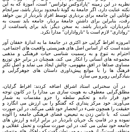
نظریه در این زمینه “پارادوکس تولرانس” است، آموزۀ که به این
نکته عنایت دارد، اگر جامعۀ به گونۀ نامحدود بردبار باشد، سرانجام
توانایی این جامعه برای بردباری توسط افرادِ نابردبار از بین خواهد
رفت، بنابراین برای داشتنِ جامعۀ بردبار، جامعه باید نسبت به
نابردباران، نابردبار باشد. به سخن دیگر: باید برای پاسداشت از
“رواداری“ لازم است با “نارواداران” مدارا نکرد.
امروزه افراط گرایی حدِ اکثری در جامعۀ ما به اندازۀ خفقان آور
شده است که از اساس اصل های همزیستی واقعیت های اجتماعی،
احترام به تنوع و به رسمیت شناسی حیات فرهنگی و مذهبی
مجموعه های انسانی را انکار می کند، همچنان در برابرِ حقِ توزیع
مساوی صداها در افق مفهومی، چالش ایجاد می نماید و اصلِ تکثرِ
فرهنگ ‌ها را با موانع پیش‌داوری داستان ‌های جوهرگرایی و
بنیادگرایی روبرو می سازد.
در آن سخنرانی استاد اشراق اضافه کردند: افراط گرایان،
مطلق‌گرایی معطوف به هویت سازی بی مدارا را در کانونِ توجه
خود قرار داده و تحکیم سلطه را جزو مقدسات به شمار
می‌آورند. خود مرکز پنداری که گفتگو را بی ‌ارزش می‌ انگارد و
حقیقت را همچون شیء در انحصارِ خود تلقی می‌کند، در این صورت
است که با دامن زدن به تبعیض، فضای فرهنگی جامعه را آلوده
نموده و در قامتِ یک جریان نابردبار در برابرِ اراده و ارزش های
جامعه خود نمایی می کند، در این صورت سکوت و تحمل عقلایی و
منطقی است؟، از همین رو می توان گفت که راهکار های متنوعی