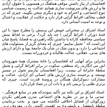
افغانستان از نیازِ داشتنِ موقفِ هماهنگ در همسویی با حقوق، آزادی
ها و ارزش های سرنوشت سازی همانندِ عدالت، به رسمیت شناسی
تنوع اجتماعی، و احترام به خود و دیگری سخن بگویند، چیزی که در
قطب مخالف افراط گرایی قرار دارد و حکایت از عقلانیت و اعتدال
و توجه به امنیت انسانی دارد.
استاد اشراق در سخنرانی خویش این پرسش را مطرح نمود: با این
فتنۀ دوران ( افراط گرایی ) چه باید کرد؟، برخی به لحاظ منش
سیاسی محافظه کارانه یا نداشتنِ نگاه راهبردی به قضایا، پاسخ شان
این است که ” تحمل نماییم” چیزی که معنای گریز از مسئولیت های
اجتماعی را دارد، و بدون شک در شأن یک جامعۀ پویا و دارای ارزش
های مدنی، عقلانی، عدالت طالبانه و خردورزانه نیست.
بنابراین برای آنهایی که افغانستان را خانۀ مشترک همۀ شهروندان
اش می انگارند، راه منطقی، سکوت در برابرِ افراط گرایی و تحملِ
سلطۀ جابرانۀ آن نیست، زیرا افغانستان نیازمندِ تحول در مسیرِ
توسعه و برجسته سازی ارزش های انسانی ای آزادی، عدالت و
مشارکت دموکراتیکِ همگان در پروسۀ قدرت است، چیزی که
برتری طلبی را برنمی تابد و با ذات آن در تضاد قرار دارد.
استاد اشراق بر این نکته نیز تأکید نمودندکه هم در منابع فرهنگی –
تمدنی ما و نیز در نظریه های اجتماعی مدرن همراهی نکردنِ
زورگویان از فضایل اخلاقی انگاشته می شود و بحث برنتابیدن
سلطۀ نامعقول و نامشروع نیز اهمیت کانونی دارد، معروف ترین