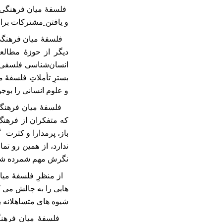
فلسفۀ میان‌ فرهنگی 
و یافتن ِمشترکات برا
فلسفۀ میان فرهنگی
دیگر از حوزۀ مطالع
انسان‌شناسی فلسفی،
بسترِ تأملاتِ فلسفۀ م
و علوم انسانی را بوج
فلسفۀ میان‌ فرهنگی
که متفکران از فرهنگ‌
باز، پرمدارا و کثرت 
ندارد، از همین رو تم
نگرش مهم شمرده شود
از منظرِ فلسفۀ می
هایی را به چالش می ک
شیوه های متساهلانه با
فلسفۀ میان ‌فرهنگ