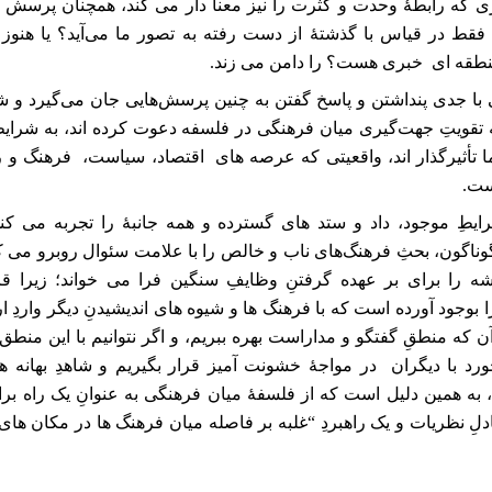
 که رابطۀ وحدت و کثرت را نیز معنا دار می کند، همچنان پرسش هایی
قط در قیاس با گذشتۀ از دست ‌رفته به تصور ما می‌آید؟ یا هنوز 
نطقه ای خبری هست؟ را دامن می زند
.
 با جدی پنداشتن و پاسخ گفتن به چنین پرسش‌هایی جان می‌گیرد و 
قویتِ جهت‌گیری میان ‌فرهنگی در فلسفه دعوت کرده ‌اند، به شرایطِ
ما تأثیرگذار اند، واقعیتی که عرصه های اقتصاد، سیاست، فرهنگ و ر
است
.
طِ موجود، داد و ستد های گسترده و همه‌ جانبۀ را تجربه می کند،
ناگون، بحثِ فرهنگ‌های ناب و خالص را با علامت سئوال روبرو می ک
شه را برای بر عهده گرفتنِ وظایفِ سنگین فرا می خواند؛ زیرا ق
 بوجود آورده است که با فرهنگ ها و شیوه های اندیشیدنِ دیگر واردِ ا
 که منطقِ گفتگو و مداراست بهره ببریم، و اگر نتوانیم با این منطق ک
ورد با دیگران در مواجۀ خشونت آمیز قرار بگیریم و شاهدِ بهانه 
م، به همین دلیل است که از فلسفۀ میان فرهنگی به عنوانِ یک راه بر
دلِ نظریات و یک راهبردِ “غلبه بر فاصله میان فرهنگ ها در مکان های