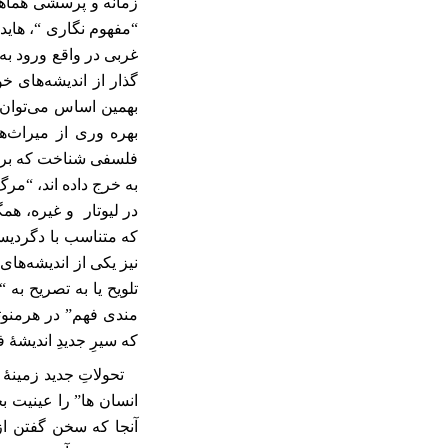
زمانه و پرسشی هماهنگ
“مفهوم نگاری “، هایدگ
غربی در واقع ورود به
گذار از اندیشه‌های خو
بهمین اساس می‌توان و
بهره وری از میراث‌ه
فلسفی شناخت که برای 
به خرج داده اند، “مرگ
در لیوتار و غیره، ه
که متناسب با دگردیسی
نیز یکی از اندیشه‌ها
تلویح یا به تصریح به
مندی فهم” در هرمنوت
که سیرِ جدیدِ اندیشۀ 
تحولاتِ جدید زمینۀ 
انسان ها” را عینیت بخ
آنجا که سخن گفتن از