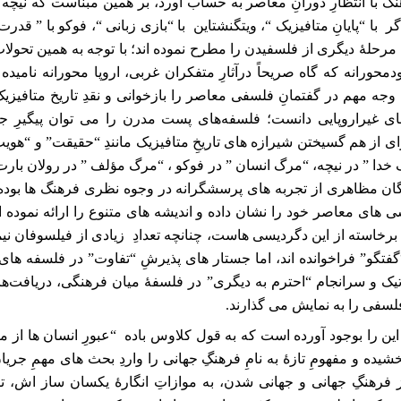
 با انتظارِ دورانِ معاصر به حساب آورد، بر همین مبناست که نیچه ب
ر با “پایانِ متافیزیک “، ویتگنشتاین با “بازی زبانی “، فوکو با ” قدرت
 مرحلۀ دیگری از فلسفیدن را مطرح نموده اند؛ با توجه به همین تحول
دمحورانه که گاه صریحاً درآثارِ متفکران غربی، اروپا محورانه نامید
جه مهم در گفتمانِ فلسفی معاصر را بازخوانی و نقدِ تاریخ متافیزی
ای غیراروپایی دانست؛ فلسفه‌های پست‌ مدرن را می توان پیگیرِ 
از هم گسیختن شیرازه ‌های تاریخِ متافیزیک مانندِ “حقیقت” و “هو
 خدا ” در نیچه، “مرگ انسان ” در فوکو ، “مرگ مؤلف ” در رولان بارت
مگان مظاهری از تجربه های پرسشگرانه در وجوه نظری فرهنگ ها بوده 
 های معاصر خود را نشان داده و اندیشه های متنوع را ارائه نموده ا
ی برخاسته از این دگردیسی هاست، چنانچه تعدادِ زیادی از فیلسوفان نی
 “گفتگو” فراخوانده اند، اما جستار های پذیرشِ “تفاوت” در فلسفه‌ ه
یک و سرانجام “احترم به دیگری” در فلسفۀ میان‌ فرهنگی، دریافت‌ها
فلسفی را به نمایش می گذارند
.
این را بوجود آورده است که به قول کلاوس باده “عبورِ انسان ها از م
شیده و مفهومِ تازۀ به نامِ فرهنگِ جهانی را واردِ بحث های مهمِ جریا
 فرهنگِ جهانی و جهانی شدن، به موازاتِ انگارۀ یکسان ساز اش، تصو