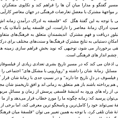
سیرِ گفتگو و مدارا میانِ آن ها را فراهم کند و تکاپوی متفکرانِ 
در مواجهۀ مشترک با معضلِ تعارضات فرهنگی در جهان معاصرِ کارآیی 
 با توجه به این گفتۀ هگل که “فلسفه به ادراک درآمدنِ زمانه‌ اش
 ادراکِ زمانۀ معاصر را داراست، این فلسفه پیامدِ تأملاتِ یک جا
رِ دریافت و فهمِ مشترکِ اندیشمندانِ متعلق به فرهنگ‌های متفاو
انِ دستیابی به نتایجِ مشترکِ فرهنگ‌ها و سنت‌های مختلف برای درک و
قی برخوردار می شود، توجیهی که نوید بخشِ فراهم سازی زمینه ها
 چشم انداز های فرهنگی است
.
 اذعان می کند که در مسیرِ تاریخ بشری تعدادی زیادی از فیلسوفا
ۀ مسایلِ زمانۀ شان را داشته و “رویارویی با مشکل های” اجتماعی را
 فیلسوف در دلِ تاریخ جا دارند” و در نسبتِ جدی با زمانۀ ‌شان قرار گ
هم پرداخته باشند باز هم متعلق به زمانی اند و افقِ تاریخمندِ شان مجال
یکی از راه ‌های ورود به اندیشۀ فلسفی پرسش از زمان و مسائلِ مربو
توان پرسید که: زمانه چگونه ما را موردِ خطاب قرار می‌دهد و از ما 
نمی‌تواند خود را کامل‌ترین و پاسخگو ترین معرفی کند، اما برخی از
نۀ شان تلقی کرد، با توجه به همین تعبیر می توان “فلسفۀ میان‌ فرهنگ