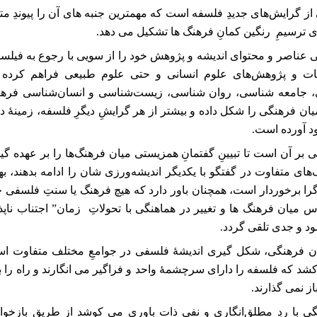
از گرایش‌های جدیدِ فلسفه است که مهمترین جنبه های آن را پیوندِ مت
ی ترسیمِ رنگین کمانِ فرهنگ ها تشکیل می دهد.
 عناصر و محتوای اندیشه و پژوهش خود را از سویی با رجوع به فیلس
ات و پژوهش‌های علوم انسانی و حتی علوم طبیعی فراهم کرده 
 جامعه شناسی، روان‌ شناسی، زیست‌شناسی و انسان‌شناسی فرهن
یان فرهنگی را شکل داده و بیشتر از هر گرایشِ دیگرِ فلسفه، زمینۀ د
ود آورده است
.
 بر آن است تا تبیینِ گفتمانِ همزیستی میان فرهنگ‌ها را بر عهده گی
های متفاوت در گفتگو با یکدیگر اندیشه‌ورزی شان را ادامه بدهند، 
گرا برخوردار است، همچنان باور دارد که هیچ فرهنگ یا سنتِ فلسفی 
اس میان فرهنگ ها و تغییر در هماهنگی با تحولاتِ زمان” اجتناب ناپذ
 و جدی تلقی گردد
.
ان فرهنگی، شکل گیری اندیشۀ فلسفی در جوامعِ مختلف متفاوت اس
شد که فلسفه را دارای سرچشمۀ واحد و فراگیر می انگارند و راه را بر
ز نمی گذارند
.
ی با ردِ مطلق‌انگاری و نفی ‌ذات باوری می کوشد از طریقِ بازخوا