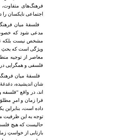
فرهنگ‌های متفاوت، م
اجتماعی نایکسان را 
فلسفۀ میان ‌فرهنگی
مدعی شود که خصوصیتِ
مشخص نیست بلکه تبلو
ویژگی است که بحثِ امک
معاصر از توجیه منط
فلسفی و همگرایی در
فلسفۀ میان فرهنگی
شان ‌اندیشیده‌، دغدغ
اند، در واقع “فلسفه و
فرا زمان و امرِ مطلق 
داده‌ است، بنابراین 
توجه به این ظرفیت می‌
حالیست که هیچ فلسفۀ 
بازتابی از خواستِ زما