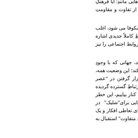
 مانندِ: آیا فرهنگِ
از تفاوت و مقاومتِ
شکوفا می شود، اغلب
 کاملاً جدیدی اشاره
وابط اجتماعی را نیز
 جهانی که با وجودِ
ند؛‌ این وضعیت همه،
رار گرفتن در “عصر
رتباطِ گسترده گردیده
نار بیاییم، این خطر
هایی برای”شلیک” در
ای تعاطی افکار و یک
 متفاوت” استقبال به