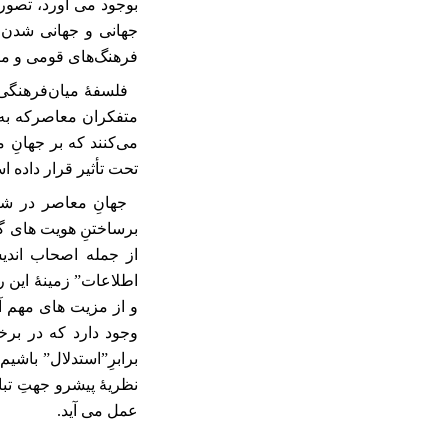
بوجود می آورد، تصوری
جهانی و جهانی شدن ف
فرهنگ‌های قومی و م
فلسفۀ میا‌ن‌فرهنگی
متفکران معاصرکه به ت
می‌کنند که بر جهانِ 
تحت تأثیر قرار داده 
جهانِ معاصر در شرای
برساختنِ هویت های گو
از جمله اصحاب اندی
اطلاعات” زمینۀ این را
و از مزیت های مهم آن
وجود دارد که در برخ
برابرِ”استدلال” باشی
نظریۀ پیشرو جهتِ تبا
عمل می آید.