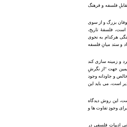
قابلِ فلسفه و فرهنگ
وفان بزرگ و از سوی
است، فلسفۀ تاریخ،
گی هرکدام به نحوی
اد و ستد میانِ فلسفه
رد و زمینه سازی کند
بهمین جهت “از نگرشِ
خالص و جاودانه وجود
یر است، می باید این
ت، این روش دیدگاه
ای وجودِ تفاوت ها و
نی ادبیاتِ فلسفی در