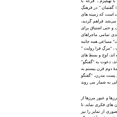
ا نهیلیزم ، فرگه با
/ گفتمان ” در فرهنگِ
ات است که زمینه های
ه می‌شد فراهم گردید،
ک و حتی اشتیاق برای
جدی تمامی ماجراهای
یت” مساعی همه جانبه
 ، “مرگِ فرا روایت ”
اند، اوج و بسط های
ند، دعوت به “گفتگو”
مۀ دوم قرن بیستم به
ای پست مدرن، “گفتگو
یی به شمار می روند
رزها و عبور مرزها از
ن های فکری نماید، تا
ری از تمایز را نیز