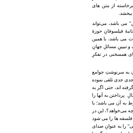
برخاسته از متن های
ببخشد
.
” می باشد، می‌تواند
نبۀ فیلسوفانِ حوزۀ
ت می باشد، با همین
 تبیینِ مسائلِ جهانِ
ی همسخنی در تفکرِ
ن به سرنوشتِ جوامع
 جدی جدی تلقی نموده
رفته اند، حتی اگر به
ِ پرداختن به آنها را
ط به آن می باشد؛ با
چه می‌خواهد؟، این در
 فلسفه ها را می شود
ی” را به عنوانِ صدای