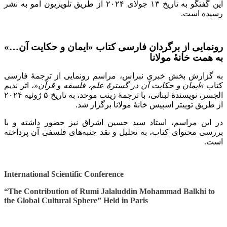
این گفتگو به تاریخ
۱۳
جولای
۲۰۲۴
از طریق تلویزیون آمو به نشر
رسیده است
.
رونمایی از برگردان فارسی کتاب «ایمان و حکایت آن…»
به همت خانۀ مولانا
به گزارش بخش خبری نبراس، مراسم رونمایی از ترجمۀ فارسی
کتاب
«
ایمان و حکایت آن در گسترۀ علم، فلسفه و قرآن
»
، اثر ندیم
الجسر، نویسندۀ لبنانی، با ترجمۀ زینب موحد، به تاریخ
۵
ژوئیه
۲۰۲۴
از طریق توییتر اسپیس خانۀ مولانا برگزار شد
.
در این مراسم، استاد سید حسین اشراق نیز حضور داشته و با
بررسی محتوای کتاب، به تحلیل و نقد جنبه‌های فلسفی آن پرداخته
است
.
International Scientific Conference
“The Contribution of Rumi Jalaluddin Mohammad Balkhi to
the Global Cultural Sphere” Held in Paris