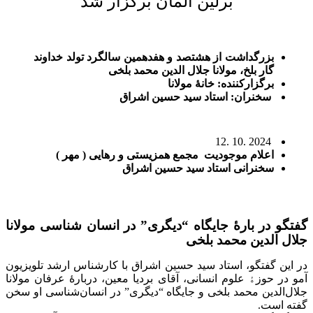
برلین آلمان برگزار شد
بزرگداشت از هشتصد و هفدهمین سالگرد تولد خداوند
گار بلخ، مولانا جلال الدین محمد
بلخی
برگزارکننده: خانۀ مولانا
سخنران: استاد سید حسین
اشراق
12. 10. 2024
اعلام موجودیت
مجمع همزیستی و رهایی ( مهر )
سخنرانی
استاد سید حسین اشراق
گفتگو در بارۀ جایگاه “دیگری” در انسان شناسی مولانا
جلال الدین محمد بلخی
در این گفتگو، استاد سید حسین اشراق با کارشناس ارشد تلویزیون
آمو در حوز
ۀ
علوم انسانی، آقای بردیا معین، درباره
عرفان مولانا
جلال‌الدین محمد بلخی و جایگاه “دیگری” در انسان‌شناسی او سخن
گفته است
.