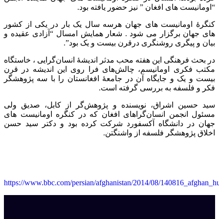
“اومانیست های افغان ” نیز حضور یافته بود
.
کنگرۀ اومانیست ‌های جهان هرسه سال یک بار در یکی از کشور
های جهان برگزار می شود . شعار همایش امسال “آزادی عقیده و
بیان و پیگری روشنگری درقرن بیست و یک بود
.”
در بحث فرهنگی این هفته محب مدثر اندیشۀ انسان‌گرایی ، خاستگاه
مکتب فکری اومانیسم، چالش‌های فرا روی این اندیشه در قرن
بیست و یک و جایگاه آن در جامعۀ افغانستان را با سه پژوهشگر
فکر و فلسفه به بررسی گرفته است
.
سید حسین اشراق، نویسنده و پژوهش‌گر از کابل، صدیق ولی
مسئول انجمن انسان‌گراهای افغان که در کنگره اومانیست‌ های
جهان در دانشگاه آکسفورد شرکت کرده بود و دکتر سید حسن
اخلاق پژوهشگر فلسفه از واشنگتن
.
https://www.bbc.com/persian/afghanistan/2014/08/140816_afghan_