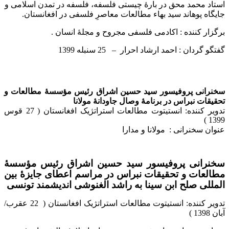
استاد محمد محق در بارۀ چیستی فلسفه، فلسفه در تمدن اسلامی و
جایگاه پوهاند سید بهاء مطالعات معاصرِ فلسفی در افغانستان.
برگزار کننده : اکادمی فلسفی مجروح و مجلۀ انسان .
گفتگو گردان : احمد ارشاد احرار – 25 سنبله 1399
سخنرانی پروفیسور سید حسین اشراق رئیس مؤسسۀ مطالعات و
تحقیقات نبراس در برنامۀ وصال جاودانۀ مولانا
تدویر کننده: انستیتوت مطالعات استراتژیک افغانستان ( 27 قوس
1399 )
عنوان سخنرانی :
مولانا و مدارا
سخنرانی پروفیسور سید حسین اشراق رئیس مؤسسۀ
مطالعات و تحقیقات نبراس در مراسم اعطای جایزۀ بین
المللی صلح ابن سینا به راشد الغنوشی اندیشمند تونسی
تدویر کننده: انستیتوت مطالعات استراتژیک افغانستان ( 22 عقرب/
آبان 1398 )