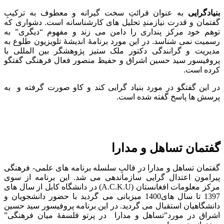
بنیادگرایی
به عنوان قرائتِ سخت گیرانه و معطوف به ترکیبِ
گفتمان و قدرت نیازمندِ تحلیل های کارشناسانه است. دشواری که
توهم خود مرکز پنداری را دامن می زند و مفهوم “دیگری” به
رسمیت نمی شناسد. در این مورد برنامۀ اندیشۀ تلویزیون طلوع به
مدیریت و گرانندگی دکتور ملک ستیز پژوهشگر بین المللی با
پروفیسور سید حسین اشراق و حفیظ منصور فعال فرهنگی گفتگو
کرده است.
در این گفتگو در مورد بنیاد گرایی کند و کاو صورت گرفته و
به
پرسش ها پاسخ گفته شده است.
گفتمان تساهل و مدارا
گفتمان تساهل و مدارا در قالبِ سلسله برنامه های علمی- فرهنگی
پیرامون اعتدال گرایی سازماندهی می شد. این برنامه از سوی
مرکز معلومات افغانستان
(A.C.K.U)
در دانشگاه کابل از سال های
1397 تا سال های1400 میزبانی می گردید با حضور دانشجویان و
دانشگاهیان استقبال می گردید. در این برنامه پروفیسور سید حسین
اشراق در مورد”تساهل و مدارا
در پرتو فلسفۀ میان فرهنگی”