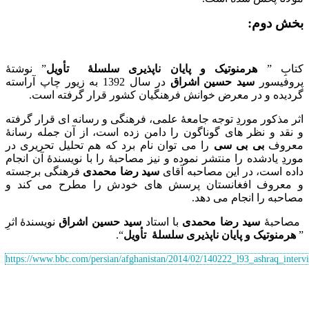
بخش دوم
:
کتابِ ”
هرمنوتیک و پایان
ناپذیری
سلسلۀ
تأویل
” نوشتۀ
پروفیسور
سید حسین اشراق
در سال 1392 به زیور چاپ آراسته
گردیده و در معرض خوانش فرهنگیان کشور قرار گرفته است.
اثر مذکور موردِ توجه جامعۀ علمی، فرهنگی و رسانه ای قرار گرفته
و نقد و نظر های گوناگون را دامن زده است، از آن جمله رسانۀ
معروف
بی بی سی
را می توان نام برد که هم تحلیل تحریری در
موردِ یادشده را منتشر نموده و نیز مصاحبۀ را با نویسندۀ آن انجام
داده است، در این مصاحبه آقای
سید رضا محمدی
فرهنگی برجسته
و معروف افغانستان پرسش های خودش را مطرح می کند و
مصاحبه را انجام می دهد.
مصاحبۀ
سید رضا محمدی
با استاد
سید حسین اشراق
نویسندۀ اثرِ
”
هرمنوتیک و پایان ناپذیری
سلسلۀ
تأویل
“.
https://www.bbc.com/persian/afghanistan/2014/02/140222_l93_ashraq_interv