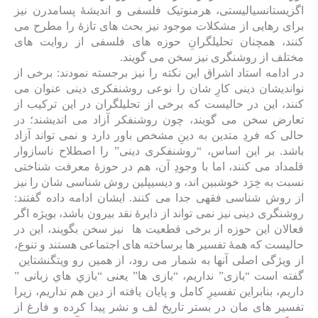
اگزیستانسیالیستی، هرمنوتیک فلسفی و اندیشۀ پسامدرن نیز
برای رهایی از مشکلات موجود نیز بحث های تازۀ را مطرح می
کنند، همچنان تحلیلگرانِ حوزه های فلسفی از روایت‌ های
مختلف از روشنگری نیز سخن می گویند.
در ادامه استاد اشراق این نکته را نیز برجسته نمودند: برخی از
نواندیشان دینی کارِ شان را نوعی روشنفکری دینی عنوان می
کنند، این در حالیست که برخی از تحلیلگران در این ترکیب از
تعارض سخن می گویند، چون روشنفکر آزاد می اندیشند؛ در
حالی که فردِ متدین به دینِ مشخص باور دارد و نمی تواند آزاد
باشد. بر این اساس، “روشنفکری دینی” را اصطلاح ناسازوار
قلمداد می کنند، اما با وجودِ آن، هم در حوزۀ معرفت شناختی
نسبت به خِرَد خوشبین اند، و دیسیپلین روش شناسی شان را نیز
از روش شناسی فقهی جدا می کنند. ایشان ادامه داده گفتند:
روشنگری دینی نیز نمی تواند از دایرۀ نقد بیرون باشد، بویژه اگر
فعالان این حوزه از برخی قطعیت ها نیز سخن بگویند، این در
حالیست که همۀ تفسیر ها برساخته های اجتماعی هستند و تنوع،
از ویژگی اصلی آنها به شمار می رود، از همین رو ویتگنشتاین
گفته است “بازی” نداریم، “بازی ها” یعنی “بازي هاي زبانی ”
داریم، بنابراین تفسیرِ کامل و پایان یافته از دین هم نداریم، زیرا
تفسیر های مان در بستر تاریخ لف و نشر پیدا کرده و فارغ از