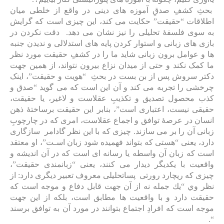
بحثِ کشفِ صدقِ آموزه ‌های دینی در واقع از خلطی میان
اطلاقات “حقیقت” حکایت می کند، این چیزی است که گرایش
به سوی فلسفۀ تحلیلی را نیز نشان می دهد. دقت نکردن در
بازی های زبانی و استوار کردن پایه های استدلا‌لی و ندیدن جنبه
‌ها و عوامل برون زبانی شاید ما را در کشفِ حقیقت مورد نظر
ما کمک نکند و حتی از میدان نزاع بیرون نتواند، از همین جهت
دکتر سروش پس از بن بست در بحثِ “هویت و حقیقت”، اینک
چرخشی را تجربه می کند و آن این است که می گوید “صدق و
کذب محصول تصدیق و تکذیبِ عقلاست و لاغیر، یا حقیقت،
حقیقی نیست، اعتباری است”، بنابر این حقیقت برساختۀ ذهن
انسان در عرصۀ توافق و اجماع عقلاست، امری که در چارچوبِ
زبانی آن را بر می ‌سازند. چیزی که با این نظر گادامر سازگاری
دارد، یعنی “هستی که بتواند فهميده شود زبان اسـت”، او معتقد
است که زبان آن واسطه یا رسانه ای است که در آن اندیشه و
واقعيت با یکدیگر دیدار می کنند، یعنی “زبانمندی حقیقت”،
چیزی که ریچارد رورتی پساتحلیلی معروف تعبیر دیگری دارد: از
نظر وي “یك جمله نه از آن جهت قابل دفاع و موجه است كه
حقيقت دارد و با واقعيت ها مطابق است، بلكه از این جهت
موجه است كه افرادِ اجتماع بتوانند در مورد آن به توافق برسند
“.