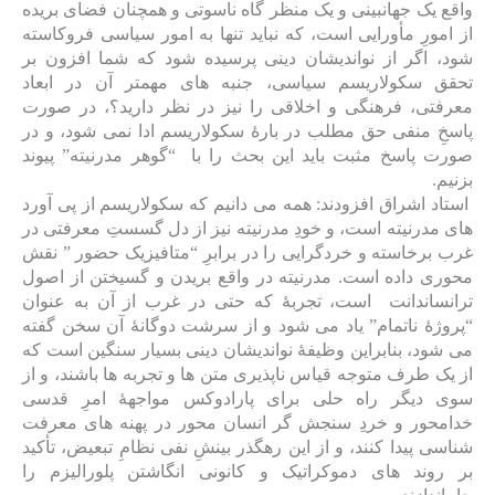
واقع یک جهانبینی و یک منظر گاه ناسوتی و همچنان فضای بریده
از امورِ مأورایی است، که نباید تنها به امور سیاسی فروکاسته
شود، اگر از نواندیشان دینی پرسیده شود که شما افزون بر
تحقق سکولاریسم سیاسی، جنبه های مهمتر آن در ابعاد
معرفتی، فرهنگی و اخلاقی را نیز در نظر دارید؟، در صورت
پاسخِ منفی حق مطلب در بارۀ سکولاریسم ادا نمی شود، و در
صورت پاسخ مثبت باید این بحث را با “گوهر مدرنیته” پیوند
بزنیم.
استاد اشراق افزودند: همه می دانیم که سکولاریسم از پی آورد
های مدرنیته است، و خودِ مدرنیته نیز از دل گسستِ معرفتی در
غرب برخاسته و خردگرایی را در برابرِ “متافیزیک حضور ” نقش
محوری داده است. مدرنیته در واقع بریدن و گسیختن از اصول
ترانساندانت است، تجربۀ که حتی در غرب از آن به عنوان
“پروژۀ ناتمام” یاد می شود و از سرشت دوگانۀ آن سخن گفته
می شود، بنابراین وظیفۀ نواندیشان دینی بسیار سنگین است که
از یک طرف متوجه قیاس ناپذیری متن ها و تجربه ها باشند، و از
سوی دیگر راه حلی برای پارادوکس مواجهۀ امرِ قدسی
خدامحور و خردِ سنجش گر انسان محور در پهنه های معرفت
شناسی پیدا کنند، و از این رهگذر بینشِ نفی نظامِ تبعیض، تأکید
بر روند های دموکراتیک و کانونی انگاشتن پلورالیزم را