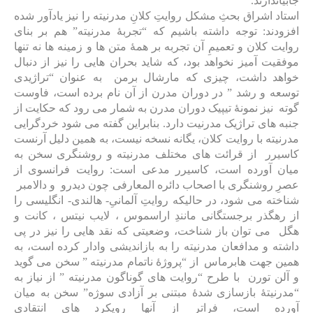
جابیاندازند.
استاد اشراق بحثِ مشکل روایتِ کلانِ مدرنیته را نیز یادآور شده
افزودند: توجه داشته باشیم که “تجربۀ مدرنیته” هم بر بنای
روایت کلان و تعمیمِ آن تجربه بر همۀ متن ها و زمینه ها نه تنها
موفقیت آمیز نخواهد بود، که شاید بحران هایی را نیز از دنبال
خواهد داشت، چیزی که مارشال برمن به عنوان “تراژیدی
توسعه و رشد ” در دوران مدرن از آن نام برده است، فاوست
گوته نیز نمونۀ تیپیک دوران مدرن به شمار می رود که حکایت از
جنبه های تراژیک مدرنیت دارد. بنابراین گفته می شود خردگرایی
مدرنیته با روایت کلان، یگانه نسخه نیست، به همین دلیل آرنست
کاسیرر از قرائت های مختلف مدرنیته و روشنگری سخن به
میان آورده است، کاسیرر مدعی است: روایت فرانسوی از
عصرِ روشنگری با اصحاب دائره المعارفی چون دیدرو و دالامبر
شناخته می شود، در حالیکه روایتِ آلمانیِ- هالندی- انگلیسی را
از رهگذر برجستگانی مانندِ اراسموس ، لایب نیتس ، کانت و
هگل می توان باز شناخت، وضعیتی که نقد هایی را نیز در پی
داشته و مدافعان مدرنیته را به بازاندیشی وادار کرده است، به
همین جهت هابرماس از “پروژۀ ناتمام مدرنیته ” سخن می گوید
و آلن تورن با طرح “روایت های گوناگون مدرنیته ” از نیاز به
“مدرنیتۀ بازسازی ‌شدۀ مبتنی بر آزادی سوژه” سخن به میان
آورده است، فراتر از آنها رویکرد های انتقادی