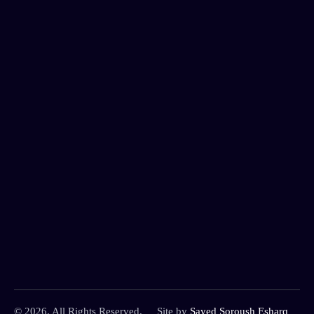
© 2026. All Rights Reserved.
Site by
Sayed Soroush Esharq