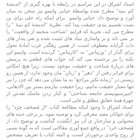
استاد اشراق در این مراسم در رابطه با بهره گیری از “اندیشۀ
کم بنیه” مطرح شده بواسطۀ جیانی واتیمو نیز سخن به میان
آورد و توضیح داد: جیانی واتیمو برای اینکه راه حلی برای بن
بست تقسیم بندی حقیقت پیدا کند، نظریۀ “اندیشۀ کم بنیۀ ” را
مطرح می کند، تجربۀ که فرایندِ “شناخت منجمد از واقعیت” را
بر نمی تابد و بر واسازی بنیاد های تثبیت شده و نفی پندار های
ذات گرایانه معطوف است، از همین رهگذر غرب آمادۀ تحول
برای گذار از “وریتاس” به “کاریتاس” گردیده است. واتیمو این
نکته را نیز برجسته می کند که: جواب هاي قطعي به پرسش
های دربارۀ شناخت و حقيقت موجود نیست، زیرا هيچ امكاني
براي فراتر رفتن از “ذهن” و “زبانِ” مان وجود ندارد، از همین رو
زيستن در “زمانة تكثرِ مراجع” به ما نشان می دهد که خِرَد را نیز
تنها معیار حقیقت ندانیم، زیرا حقیقت نیازمندِ بسترِ بین الاذهانی،
“امپرسیونیسم جامعه شناختی” و کنار زدنِ ماسک تقدس از
چهرۀ همۀ حقایقِ مطلق و غایی است.
استاد اشراق با وجودِ اینکه مطالعۀ کتاب “از مُصحَف خِرَد” را
برای جوانان مفید معرفی کرد و توصیه نمود، بر برخی جنبه های
محتوایی و سارختار ی آن نیز انگشت گذاشت و توضیح داد: از
مُصحَف خرد” در واقع جمع آوری مقالاتی است که به گونۀ نسبی
از روح واحدی برخوردار است، و البته کتاب با تعریف مشخص