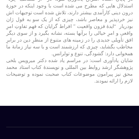
استدلال هایی که مطرح می شده است با وجود اینکه در حوزۀ
درون دینی کارآمدی بیشتر دارند، تلاش شده است توجیهات اش
نیز خردپذیر و معاصر باشد، چیزی که از یک سو به قول ژان
بودریار “ایدۀ فزون واقعیت ” افراط گرایان که ‌فهم‌ تفاوتِ‌ امرِ
‌واقعی‌ و‌ امرِ ‌خیالی ‌را‌ بر‌آنها ‌بسته، نشانه بگیرد و از سوی دیگر
افق تأویلی جدیدی را در زمینه های متنوع از منظرِ دین در برابرِ
مخاطب بگشاید، چیزی که ارزشمند است و با سه نیاز زمانۀ ما
همخوانی دارد: گشودگی، تنوع و تولرانس.
شایان یادآوری است: در مراسم یاد شده دکتر میرویس بلخی
پژوهشگر ارشد روابط بین المللی و نویسندۀ کتاب استاد محمد
محق نیز پیرامون موضوعات کتاب صحبت نموده و توضیحات
لازم را ارائه نمودند.