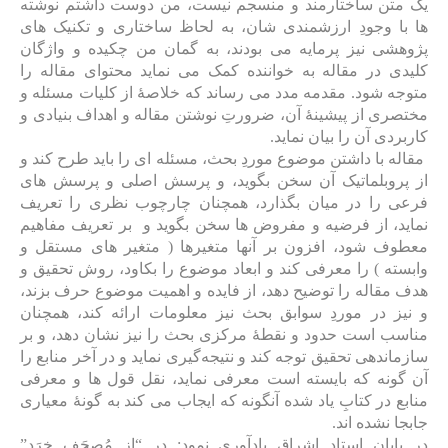
یک متن ساختارمند و منسجم نیست، من دوست داشتم نوشته
ها با وجودِ ارزشمندی شان، به لحاظ ساختاری و تکنیک های
پژوهشی نیز پرمایه می بودند، به گمان من چکیده و واژگان
کلیدی در مقاله به خواننده کمک می نماید محتوای مقاله را
متوجه شود. مقدمه مدد می رساند که خلاصۀ از کلیات مسئله و
مختصری از پیشینۀ آن، ضرورتِ نوشتن مقاله و اهداف بنیادی و
کاربردی آن را بیان نماید.
مقاله با داشتن موضوع موردِ بحث، مسئله ای را باید طرح کند و
از پروبلماتیک آن سخن بگوید، و پرسش اصلی و پرسش های
فرعی را در میان بگذارد، همچنان چارچوب نظری را تعریف
نماید، از فرضیه و مفروض ها سخن بگوید و بر تعریف مفاهیم
معطوف شود، افزون بر آنها متغیرها ( متغیر های مستقل و
وابسته ) را معرفی کند و ابعاد موضوع را بکاود، روش تحقیق و
هدف مقاله را توضیح دهد، از فایده و اهمیت موضوع حرف بزند،
و نیز در موردِ سوابق بحث نیز معلومات ارائه کند، همچنان
مناسب است حدود و نقطۀ مرکزی بحث را نیز نشان دهد، و بر
سازماندهی تحقیق توجه کند و نتیجه‌گیری نماید و در آخر منابع را
آن گونه که بایسته است معرفی نماید، نقل قول ها و معرفی
منابع در کتابِ یاد شده آنگونه که ایجاب می کند به گونۀ معیاری
جابجا نشده اند.
در پایان استاد اشراق یادآوری نمود: در “از مُصحَف خِرَد”