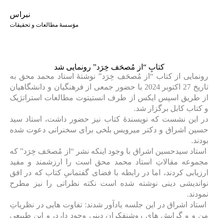
نبراس
مؤسسهٔ مطالعات و تحقیقات
کتابِ “از مُصحَف خِرَد” رونمایی شد
رونمایی از کتاب “از مُصحَف خِرَد” نوشتۀ استاد محمد محق به
تاریخ 27 اکتوبر 2024 با حضور جمعی از فرهنگیان و دانشگاهیان
از طریق اسپس ایکس از طرف انستیتوت مطالعات استراتژیک
و کتاب کابل برگزار شد.
در این نشست که نویسندۀ کتاب نیز حضور داشت، استاد سید
حسین اشراق و دکتر میرویس بلخی برای سخنرانی دعوت شده
بودند.
استاد سیدحسین اشراق با وجود اینکه نشر “از مُصحَف خِرَد” که
مجموعه مقالاتِ استاد محمد محق است را ارزشمند و مفید
ارزیابی کردند، اما در رابطه با فضای گفتمانیِ کتاب که در افق
نواندیشی دینی نوشته شده است نکته نظراتی را نیز مطرح
نمودند.
استاد اشراق در این جلسه یادآور شدند: تفاوت هایی در نظریاتِ
من و و گرایش های روشنفکران دینی وجود دارد، و این طبیعی