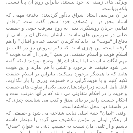
ویژگی های زمینه ای خود نیستند، بنابراین روندِ آن پایا نیست،
بلکه پویاست.
در آن مراسم، استاد اشراق یادآور گردیدند: دغدغۀ مهمی که
استاد محق در “از مُصحَف خِرَد” سخن گفته است، “وفادار
نماندن جریان روشنگری دینی به روح معرفت جویی و حقیقت
طلبی در سرزمین های ماست”، ایشان مشکل آن را ناشی از
دفاع از “هویت” می داند که گریبان “محمد عبده و اقبال ” را هم
گرفته است، این چیزی است که دکتر سروش نیز در قالب تز
اسلامِ هویت و اسلام حقیقت، در بحثِ “رهايي از آفات هويت ”
مهم انگاشته است، اما استاد اشراق توضیح نمودند: اینکه گفته
می شود حقیقت ‌ها برخورد و تنشی با هم ندارند و این هویت
‌هایند که با همدیگر برخورد می‌کنند، بنابراین بر اسلا‌مِ حقیقت
تکیه کنیم و با هویت‌گرایی راه خشونت ‌ورزی را باز نگذاریم،
قابل تأمل است، زیرا نواندیشان دینی یکی از تفاوت‌ های حقیقت
و هویت را در احکام متفاوتی می ‌دانند که بر آنها مترتب است و
احکام حقیقت را نیز بر بنای صدق و کذب می ‌‌شناسند، چیزی که
در فلسفۀ دین محل مناقشه است.
وقتی “ایمان” جنبۀ اصلی دیانت شناخته می شود و حقیقتی که
از رهگذرِ ایمان بر مؤمن مکشوف می گردد را مدِنظر داشته
باشیم و از تلقی مان نسبت به حقیقتِ دینی به عنوانِ “صدق”
یاآوری کنیم، چگونه با آموزه‌ های پلورالیستی کنار بیاییم؟.