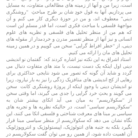
است، زیرا من و آنها از زمینه های مطالعاتی متفاوت، به مسایل
می پردازیم. آنها به قول خودِ شان بر طرح مباحثِ “روشنگری
دینی” معطوف اند، و من در حوزۀ دیگری کار می کنم و آن
مواجهۀ فلسفی با مباحث فکری است، اما قدر مسلم این است
که هم من از منظر تحلیل های فلسفی و نظریه های علوم
انسانی و نیز آنها از منظر تفسیر مدرن و خردمدار از مقوله های
دینی، از “خطر افراط گرایی” سخن می گوییم و در همین زمینه
تحلیل های مان را ارائه می کنیم.
استاد اشراق به این نکته نیز اشاره کردند که: گفتمان نو اندیشی
دینی اول اینکه یک دست نیست، با متد های متفاوت دنبال می
گردد و شاید آن گونه که تصور می شود نتایجی حداکثری برای
رهایی از کج اندیشی های متافزیک زدگی را نیز به بار نیارود، زیرا
نو اندیشان دینی با وجودِ اینکه از پروژۀ روشنگری کانت سخن
می گویند و بحثِ خرد گرایی را جدی می گیرند، اما وقتی سخن
از “سکولاریسم” به میان می آید اتکای بیشتر شان به
“سکولاریسم سیاسی” است، در حالیکه نظریه ها و تجربه های
سیاسی بر مبنا های معرفت شناختی و فلسفی اتکا می کنند، این
نگاه نشان می دهد که سکولاریسم از منظر سیاسی مبنا قرار
نگیرد بلکه به جنبه های انتولوژیک، اپیستولوژیک و انتروپوژلویک
آن اهمیت داده شود، از همین رو می توان گفت سکولاریسم در