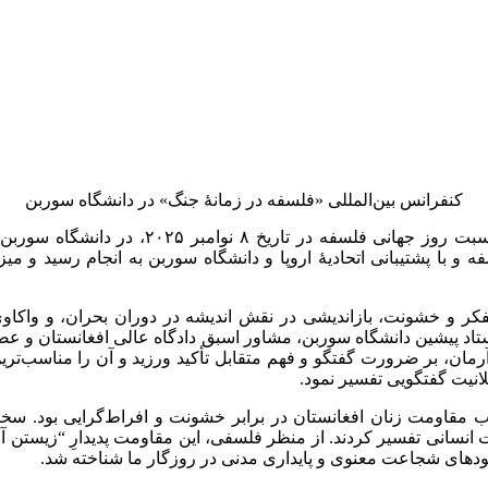
کنفرانس بین‌المللی «فلسفه در زمانهٔ جنگ» در دانشگاه سوربن
اسبت روز جهانی فلسفه در تاریخ
۸
نوامبر
۲۰۲۵
، در دانشگاه سوربن 
 و با پشتیبانی اتحادیهٔ اروپا و دانشگاه سوربن به انجام رسید و م
ر و خشونت، بازاندیشی در نقش اندیشه در دوران بحران، و واکاوی 
، استاد پیشین دانشگاه سوربن، مشاور اسبق دادگاه عالی افغانستان و عض
ن، بر ضرورت گفتگو و فهم متقابل تأکید ورزید و آن را مناسب‌ترین
انیت گفتگویی تفسیر نمود
.
 مقاومت زنان افغانستان در برابر خشونت و افراط‌گرایی بود. سخنرا
انسانی تفسیر کردند. از منظر فلسفی، این مقاومت پدیدارِ “زیستن آز
مودهای شجاعت معنوی و پایداری مدنی در روزگار ما شناخته شد
.