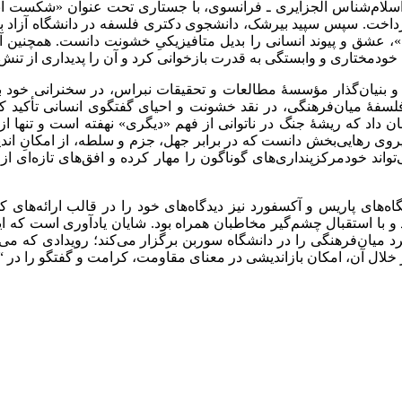
سلام‌شناس الجزایری ـ فرانسوی، با جستاری تحت عنوان «شکست ان
داخت. سپس سپید بیرشک، دانشجوی دکتری فلسفه در دانشگاه آزاد برل
، عشق و پیوند انسانی را بدیل متافیزیکیِ خشونت دانست. همچنین آز
 خودمختاری و وابستگی به قدرت بازخوانی کرد و آن را پدیداری از تن
 بنیان‌گذار مؤسسهٔ مطالعات و تحقیقات نبراس، در سخنرانی خود ب
سفهٔ میان‌فرهنگی، در نقد خشونت و احیای گفتگوی انسانی تأکید کر
داد که ریشهٔ جنگ در ناتوانی از فهم «دیگری» نهفته است و تنها از 
وی رهایی‌بخش دانست که در برابر جهل، جزم و سلطه، از امکانِ اندی
واند خودمرکزپنداری‌های گوناگون را مهار کرده و افق‌های تازه‌ای ا
‌های پاریس و آکسفورد نیز دیدگاه‌های خود را در قالب ارائه‌های کو
 با استقبال چشم‌گیر مخاطبان همراه بود. شایان یادآوری است که ا
ویکرد میان‌فرهنگی را در دانشگاه سوربن برگزار می‌کند؛ رویدادی که 
 خلال آن، امکان بازاندیشی در معنای مقاومت، کرامت و گفتگو را در 