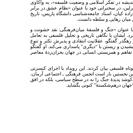
دیشه در تفکر اسلامی و وضعیت فلسفه»، به واکاوی
ین، در سخنرانی خود با عنوان «نظام عشق در برابر
اده کیان، استاد جامعه‌شناسی دانشگاه پاریس، تاریخ
ش میان رهایی و سلطه دانست
.
ا عنوان «جنگ و فلسفهٔ میان‌فرهنگی: نقد خشونت و
د. ایشان با نگاهی تاریخی و تحلیل فلسفی به تعامل
رهگذر گفتگو، عقلانیت انتقادی و پذیرش تکثر و تنوع
شیدن و زیستن با “دیگری” پاسداری می‌کند. او گفتگو
ز تفاهم و همزیستی انسانی در جهان بحران‌زدهٔ معاصر
تاه فلسفی بیان کردند. این رویداد با اجرای کنسرتی
ین نخستین بار است انجمن فرهنگی ـ اجتماعی آرمان،
می‌کوشد پدیدهٔ جنگ را نه در سطح سیاسی، بلکه در افق
“جهان درهم‌شکستهٔ” کنونی بگشاید.