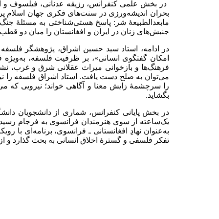
در بخش علمی کنفرانس، رزیقه عدنانی، فیلسوف و ا
بحران اندیشه‌ورزی در سنت‌های فکری جهان اسلام پر
مابعدالطبیعهٔ شر: پاسخ هستی‌شناختی به مسئلهٔ جنگ»
جنبش‌های زنان در ایران و افغانستان را میان دو قطب
در ادامه، استاد سید حسین اشراق، پژوهشگر فلسفه و
امکان گفتگوی انسانی»، بر ظرفیت فلسفه، به‌ویژه فل
فرهنگ‌ها و بازخوانی میراث عقلانی شرق و غرب، نشان 
می‌توان به صلح دست یافت. استاد اشراق فلسفه را نیر
را سرچشمهٔ زایش معنا و آگاهی خواند؛ نیرویی که می‌ت
بگشاید
.
در بخش پایانی کنفرانس، شماری از دانشجویان دانشگاه
یک‌ساعته از سوی هنرمندان فرانسوی به فرجام رسید و
به‌عنوان نهادِ افغانستانی ـ فرانسوی، برنامه‌ای با ر
تفکر فلسفی و گسترهٔ اخلاق انسانی به بحث گذارد و از